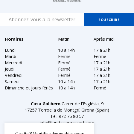
Horaires
Matin
Après midi
Lundi
10 a 14h
17 a 21h
Mardi
Fermé
Fermé
Mercredi
Fermé
17 a 21h
Jeudi
Fermé
17 a 21h
Vendredi
Fermé
17 a 21h
Samedi
10 a 14h
17 a 21h
Dimanche et jours fériés
10 a 14h
Fermé
Casa Galibern
Carrer de l'Església, 9
17257 Torroella de Montgrí. Girona (Spain)
Tel.
972 75 80 57
info@fundaciomascort.com
Ce site Web utilise des cookies pour