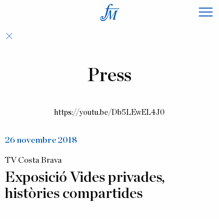
×
Press
https://youtu.be/Db5LEwEL4J0
26 novembre 2018
TV Costa Brava
Exposició Vides privades,
històries compartides