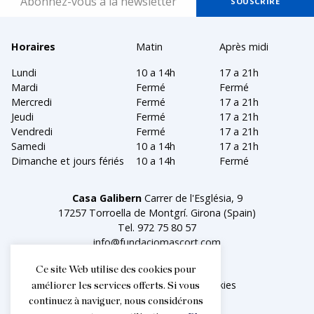
Horaires
Matin
Après midi
Lundi
10 a 14h
17 a 21h
Mardi
Fermé
Fermé
Mercredi
Fermé
17 a 21h
Jeudi
Fermé
17 a 21h
Vendredi
Fermé
17 a 21h
Samedi
10 a 14h
17 a 21h
Dimanche et jours fériés
10 a 14h
Fermé
Casa Galibern
Carrer de l'Església, 9
17257 Torroella de Montgrí. Girona (Spain)
Tel.
972 75 80 57
info@fundaciomascort.com
Ce site Web utilise des cookies pour
Aviso legal
Política de cookies
améliorer les services offerts. Si vous
continuez à naviguer, nous considérons