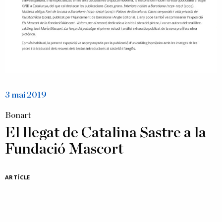
3 mai 2019
Bonart
El llegat de Catalina Sastre a la
Fundació Mascort
ARTÍCLE