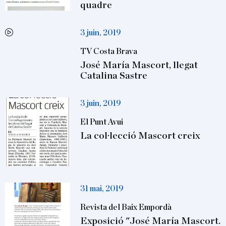
quadre
3 juin, 2019
TV Costa Brava
José María Mascort, llegat
Catalina Sastre
3 juin, 2019
El Punt Avui
La col·lecció Mascort creix
31 mai, 2019
Revista del Baix Empordà
Exposició "José María Mascort.