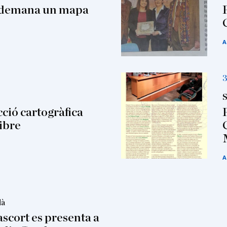
o demana un mapa
A
3
S
cció cartogràfica
libre
A
dà
ascort es presenta a