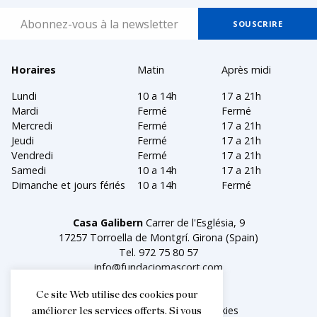
Horaires
Matin
Après midi
Lundi
10 a 14h
17 a 21h
Mardi
Fermé
Fermé
Mercredi
Fermé
17 a 21h
Jeudi
Fermé
17 a 21h
Vendredi
Fermé
17 a 21h
Samedi
10 a 14h
17 a 21h
Dimanche et jours fériés
10 a 14h
Fermé
Casa Galibern
Carrer de l'Església, 9
17257 Torroella de Montgrí. Girona (Spain)
Tel.
972 75 80 57
info@fundaciomascort.com
Ce site Web utilise des cookies pour
Aviso legal
Política de cookies
améliorer les services offerts. Si vous