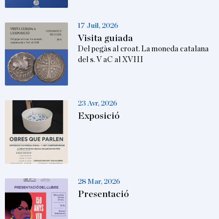
17 Juil, 2026
Visita guiada
Del pegàs al croat. La moneda catalana
del s. V aC al XVIII
23 Avr, 2026
Exposició
28 Mar, 2026
Presentació