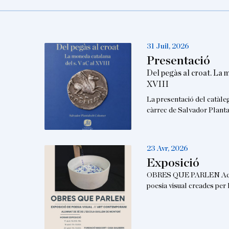
31 Juil, 2026
Presentació
Del pegàs al croat. La 
XVIII
La presentació del catàle
càrrec de Salvador Planta
23 Avr, 2026
Exposició
OBRES QUE PARLEN Aques
poesia visual creades per