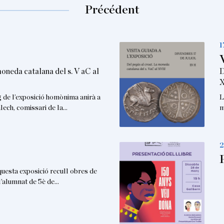
Précédent
1
moneda catalana del s. V aC al
D
X
g de l’exposició homònima anirà a
L
lech, comissari de la…
m
2
ta exposició recull obres de
 l’alumnat de 5è de…