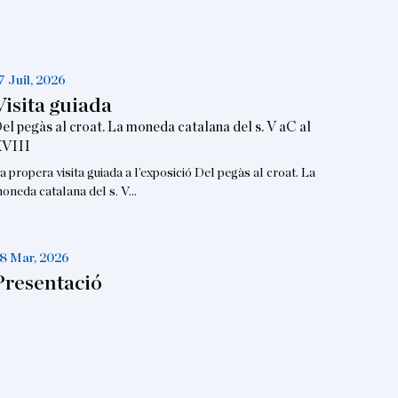
7 Juil, 2026
Visita guiada
el pegàs al croat. La moneda catalana del s. V aC al
VIII
a propera visita guiada a l’exposició Del pegàs al croat. La
oneda catalana del s. V…
8 Mar, 2026
Presentació