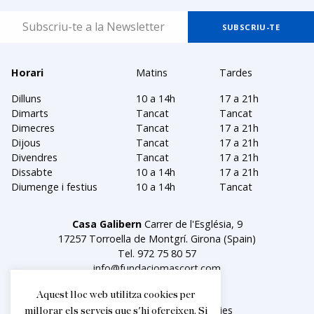
Horari
Matins
Tardes
Dilluns
10 a 14h
17 a 21h
Dimarts
Tancat
Tancat
Dimecres
Tancat
17 a 21h
Dijous
Tancat
17 a 21h
Divendres
Tancat
17 a 21h
Dissabte
10 a 14h
17 a 21h
Diumenge i festius
10 a 14h
Tancat
Casa Galibern
Carrer de l'Església, 9
17257 Torroella de Montgrí. Girona (Spain)
Tel.
972 75 80 57
info@fundaciomascort.com
Aquest lloc web utilitza cookies per
Avís legal
Política de cookies
millorar els serveis que s'hi ofereixen. Si