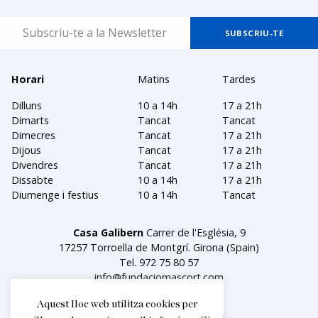
Horari
Matins
Tardes
Dilluns
10 a 14h
17 a 21h
Dimarts
Tancat
Tancat
Dimecres
Tancat
17 a 21h
Dijous
Tancat
17 a 21h
Divendres
Tancat
17 a 21h
Dissabte
10 a 14h
17 a 21h
Diumenge i festius
10 a 14h
Tancat
Casa Galibern
Carrer de l'Església, 9
17257 Torroella de Montgrí. Girona (Spain)
Tel.
972 75 80 57
info@fundaciomascort.com
Aquest lloc web utilitza cookies per