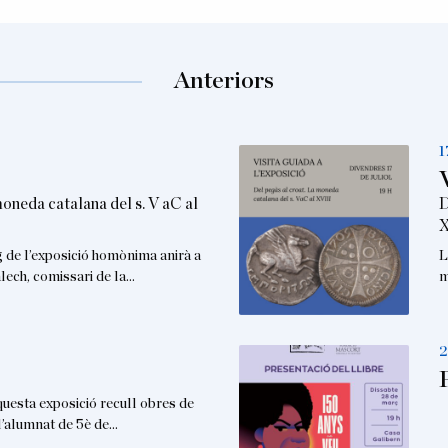
Anteriors
1
moneda catalana del s. V aC al
D
X
g de l’exposició homònima anirà a
L
lech, comissari de la…
m
2
ta exposició recull obres de
 l’alumnat de 5è de…