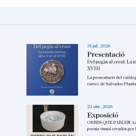
31 jul., 2026
Presentació
Del pegàs al croat. La 
XVIII
La presentació del catàle
càrrec de Salvador Planta
23 abr., 2026
Exposició
OBRES QUE PARLEN Aques
poesia visual creades per