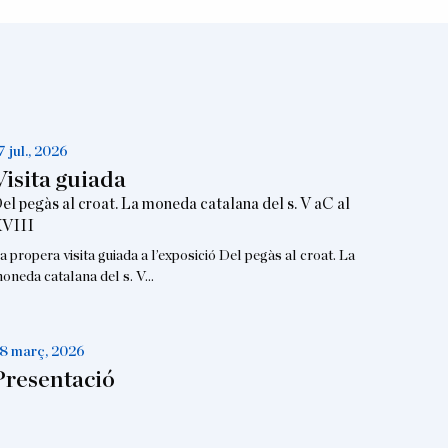
7 jul., 2026
Visita guiada
el pegàs al croat. La moneda catalana del s. V aC al
VIII
a propera visita guiada a l’exposició Del pegàs al croat. La
oneda catalana del s. V…
8 març, 2026
Presentació