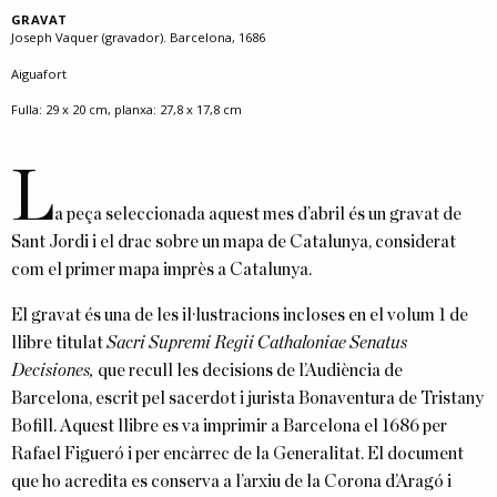
GRAVAT
Joseph Vaquer (gravador). Barcelona, 1686
Aiguafort
Fulla: 29 x 20 cm, planxa: 27,8 x 17,8 cm
L
a peça seleccionada aquest mes d’abril és un gravat de
Sant Jordi i el drac sobre un mapa de Catalunya, considerat
com el primer mapa imprès a Catalunya.
El gravat és una de les il·lustracions incloses en el volum 1 de
llibre titulat
Sacri Supremi Regii Cathaloniae Senatus
Decisiones,
que recull les decisions de l’Audiència de
Barcelona, escrit pel sacerdot i jurista Bonaventura de Tristany
Bofill. Aquest llibre es va imprimir a Barcelona el 1686 per
Rafael Figueró i per encàrrec de la Generalitat. El document
que ho acredita es conserva a l’arxiu de la Corona d’Aragó i