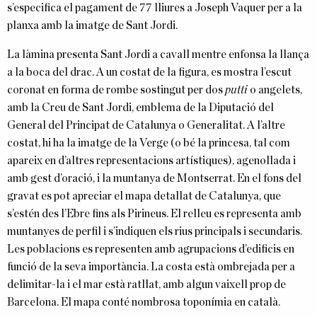
s’especifica el pagament de 77 lliures a Joseph Vaquer per a la
planxa amb la imatge de Sant Jordi.
La làmina presenta Sant Jordi a cavall mentre enfonsa la llança
a la boca del drac. A un costat de la figura, es mostra l’escut
coronat en forma de rombe sostingut per dos
putti
o angelets,
amb la Creu de Sant Jordi, emblema de la Diputació del
General del Principat de Catalunya o Generalitat. A l’altre
costat, hi ha la imatge de la Verge (o bé la princesa, tal com
apareix en d’altres representacions artístiques), agenollada i
amb gest d’oració, i la muntanya de Montserrat. En el fons del
gravat es pot apreciar el mapa detallat de Catalunya, que
s’estén des l’Ebre fins als Pirineus. El relleu es representa amb
muntanyes de perfil i s’indiquen els rius principals i secundaris.
Les poblacions es representen amb agrupacions d’edificis en
funció de la seva importància. La costa està ombrejada per a
delimitar-la i el mar està ratllat, amb algun vaixell prop de
Barcelona. El mapa conté nombrosa toponímia en català.