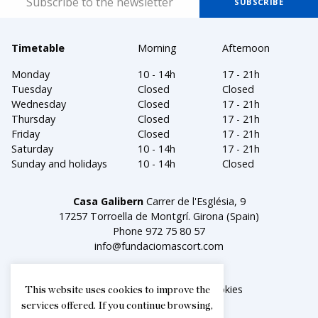
Timetable
Morning
Afternoon
Monday
10 - 14h
17 - 21h
Tuesday
Closed
Closed
Wednesday
Closed
17 - 21h
Thursday
Closed
17 - 21h
Friday
Closed
17 - 21h
Saturday
10 - 14h
17 - 21h
Sunday and holidays
10 - 14h
Closed
Casa Galibern
Carrer de l'Església, 9
17257 Torroella de Montgrí. Girona (Spain)
Phone
972 75 80 57
info@fundaciomascort.com
Legal notice
Política de cookies
This website uses cookies to improve the
services offered. If you continue browsing,