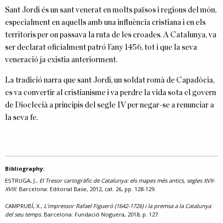
Sant Jordi és un sant venerat en molts països i regions del món,
especialment en aquells amb una influència cristiana i en els
territoris per on passava la ruta de les croades. A Catalunya, va
ser declarat oficialment patró l’any 1456, tot i que la seva
veneració ja existia anteriorment.
La tradició narra que sant Jordi, un soldat romà de Capadòcia,
es va convertir al cristianisme i va perdre la vida sota el govern
de Dioclecià a principis del segle IV per negar-se a renunciar a
la seva fe.
Bibliography:
ESTRUGA, J.,
El Tresor cartogràfic de Catalunya: els mapes més antics, segles XVII-
XVIII
. Barcelona: Editorial Base, 2012, cat. 26, pp. 128-129.
CAMPRUBÍ, X.,
L’impressor Rafael Figueró (1642-1726) i la premsa a la Catalunya
del seu temps.
Barcelona: Fundació Noguera, 2018, p. 127.