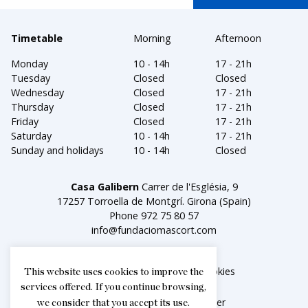
Timetable
Morning
Afternoon
Monday
10 - 14h
17 - 21h
Tuesday
Closed
Closed
Wednesday
Closed
17 - 21h
Thursday
Closed
17 - 21h
Friday
Closed
17 - 21h
Saturday
10 - 14h
17 - 21h
Sunday and holidays
10 - 14h
Closed
Casa Galibern
Carrer de l'Església, 9
17257 Torroella de Montgrí. Girona (Spain)
Phone
972 75 80 57
info@fundaciomascort.com
Legal notice
Política de cookies
This website uses cookies to improve the
services offered. If you continue browsing,
Facebook
Instagram
Twitter
we consider that you accept its use.