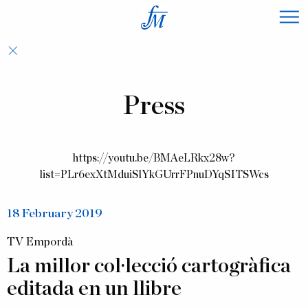
×
Press
https://youtu.be/BMAeLRkx28w?
list=PLr6exXtMduiSlYkGUrrFPnuDYqSITSWcs
18 February 2019
TV Empordà
La millor col·lecció cartogràfica
editada en un llibre