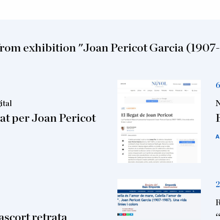
from exhibition "Joan Pericot Garcia (1907
6
ital
N
at per Joan Pericot
A
2
R
scort retrata