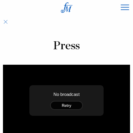
×
Press