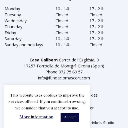
Monday
10 - 14h
17 - 21h
Tuesday
Closed
Closed
Wednesday
Closed
17 - 21h
Thursday
Closed
17 - 21h
Friday
Closed
17 - 21h
Saturday
10 - 14h
17 - 21h
Sunday and holidays
10 - 14h
Closed
Casa Galibern
Carrer de l'Església, 9
17257 Torroella de Montgrí. Girona (Spain)
Phone
972 75 80 57
info@fundaciomascort.com
Legal notice
Política de cookies
This website uses cookies to improve the
services offered. If you continue browsing,
Facebook
Instagram
Twitter
we consider that you accept its use.
More information
Accept
2026© Fundació Privada Mascort. Creat per
Brinkels Studio