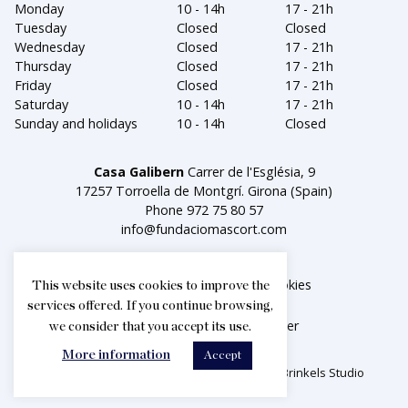
Monday
10 - 14h
17 - 21h
Tuesday
Closed
Closed
Wednesday
Closed
17 - 21h
Thursday
Closed
17 - 21h
Friday
Closed
17 - 21h
Saturday
10 - 14h
17 - 21h
Sunday and holidays
10 - 14h
Closed
Casa Galibern
Carrer de l'Església, 9
17257 Torroella de Montgrí. Girona (Spain)
Phone
972 75 80 57
info@fundaciomascort.com
Legal notice
Política de cookies
This website uses cookies to improve the
services offered. If you continue browsing,
Facebook
Instagram
Twitter
we consider that you accept its use.
More information
Accept
2026© Fundació Privada Mascort. Creat per
Brinkels Studio