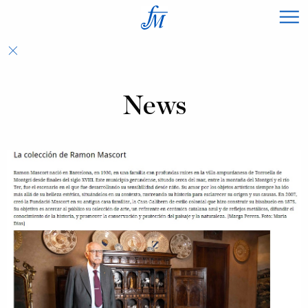
×
News