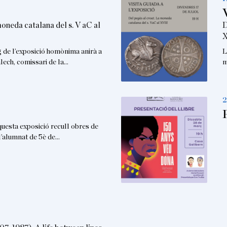
moneda catalana del s. V aC al
D
X
g de l’exposició homònima anirà a
L
lech, comissari de la…
m
2
ta exposició recull obres de
 l’alumnat de 5è de…