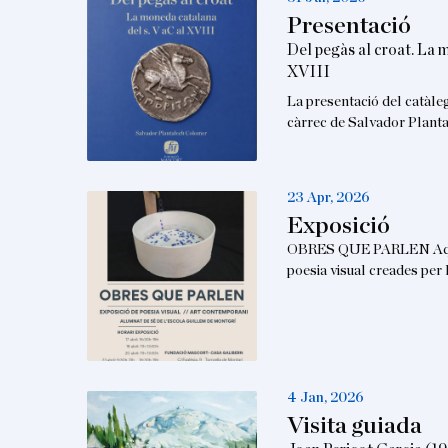
Presentació
Del pegàs al croat. La 
XVIII
La presentació del catàle
càrrec de Salvador Planta
23 Apr, 2026
Exposició
OBRES QUE PARLEN Aques
poesia visual creades per
4 Jan, 2026
Visita guiada