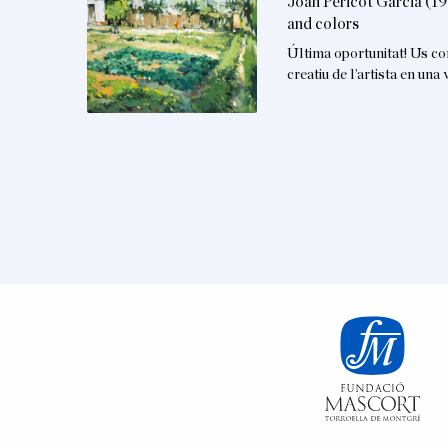
Joan Pericot Garcia (19
and colors
Última oportunitat! Us co
creatiu de l’artista en un