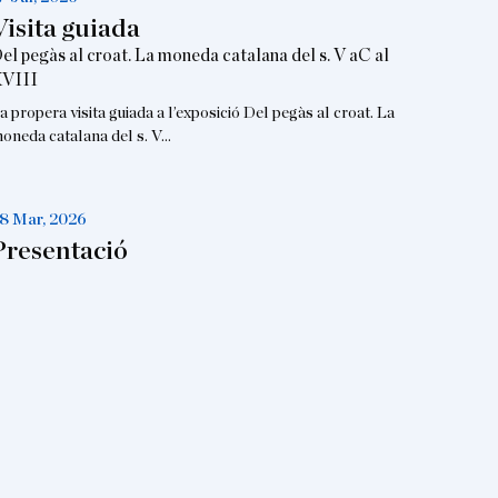
Visita guiada
el pegàs al croat. La moneda catalana del s. V aC al
VIII
a propera visita guiada a l’exposició Del pegàs al croat. La
oneda catalana del s. V…
8 Mar, 2026
Presentació