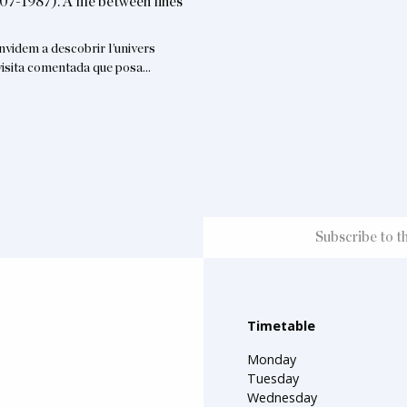
07-1987). A life between lines
nvidem a descobrir l’univers
a visita comentada que posa…
Timetable
Monday
Tuesday
Wednesday