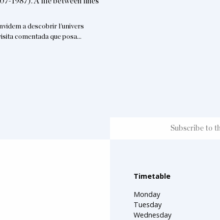
07-1987). A life between lines
nvidem a descobrir l’univers
a visita comentada que posa…
Timetable
Monday
Tuesday
Wednesday