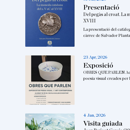
Presentació
Del pegàs al croat. La 
XVIII
La presentació del catàle
càrrec de Salvador Planta
23 Apr, 2026
Exposició
OBRES QUE PARLEN Aques
poesia visual creades per
4 Jan, 2026
Visita guiada