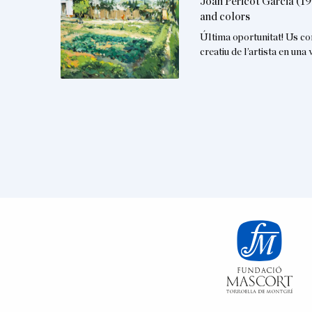
Joan Pericot Garcia (19
and colors
Última oportunitat! Us co
creatiu de l’artista en un