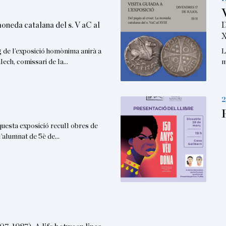
moneda catalana del s. V aC al
D
X
g de l’exposició homònima anirà a
L
lech, comissari de la…
m
2
ta exposició recull obres de
 l’alumnat de 5è de…