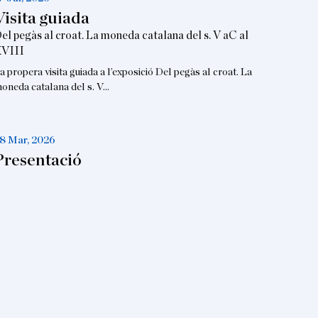
Visita guiada
el pegàs al croat. La moneda catalana del s. V aC al
VIII
a propera visita guiada a l’exposició Del pegàs al croat. La
oneda catalana del s. V…
8 Mar, 2026
Presentació