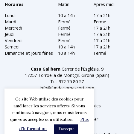
Horaires
Matin
Après midi
Lundi
10 a 14h
17 a 21h
Mardi
Fermé
Fermé
Mercredi
Fermé
17 a 21h
Jeudi
Fermé
17 a 21h
Vendredi
Fermé
17 a 21h
Samedi
10 a 14h
17 a 21h
Dimanche et jours fériés
10 a 14h
Fermé
Casa Galibern
Carrer de l'Església, 9
17257 Torroella de Montgrí. Girona (Spain)
Tel.
972 75 80 57
info@fundaciomascort.com
Ce site Web utilise des cookies pour
Aviso legal
Política de cookies
améliorer les services offerts. Si vous
continuez à naviguer, nous considérons
Facebook
Instagram
Twitter
que vous acceptez son utilisation.
Plus
d'information
J'accepte